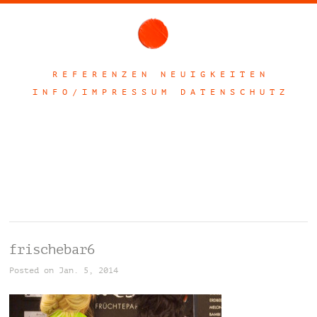
R E F E R E N Z E N
N E U I G K E I T E N
I N F O / I M P R E S S U M
D A T E N S C H U T Z
frischebar6
Posted on Jan. 5, 2014