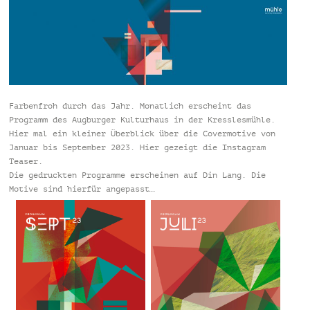
Farbenfroh durch das Jahr. Monatlich erscheint das
Programm des Augburger Kulturhaus in der Kresslesmühle.
Hier mal ein kleiner Überblick über die Covermotive von
Januar bis September 2023. Hier gezeigt die Instagram
Teaser.
Die gedruckten Programme erscheinen auf Din Lang. Die
Motive sind hierfür angepasst…