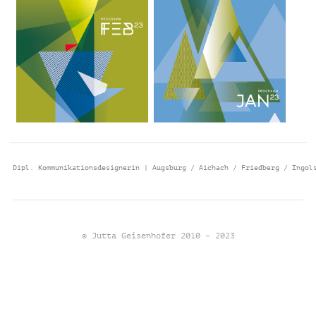
Dipl. Kommunikationsdesignerin | Augsburg / Aichach / Friedberg / Ingol
© Jutta Geisenhofer 2010 – 2023