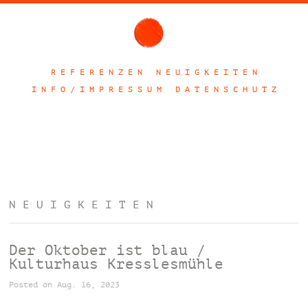
R E F E R E N Z E N
N E U I G K E I T E N
I N F O / I M P R E S S U M
D A T E N S C H U T Z
N E U I G K E I T E N
Der Oktober ist blau /
Kulturhaus Kresslesmühle
Posted on Aug. 16, 2023