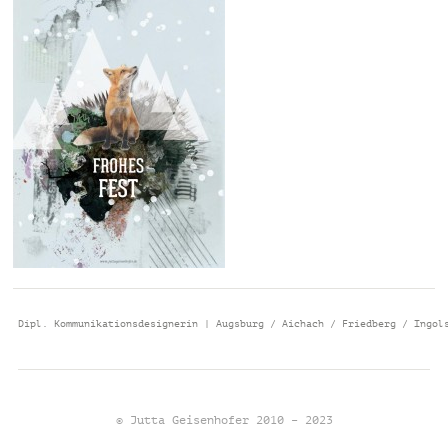
Dipl. Kommunikationsdesignerin | Augsburg / Aichach / Friedberg / Ingol
© Jutta Geisenhofer 2010 – 2023