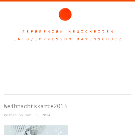
R E F E R E N Z E N
N E U I G K E I T E N
I N F O / I M P R E S S U M
D A T E N S C H U T Z
Weihnachtskarte2013
Posted on Jan. 5, 2014