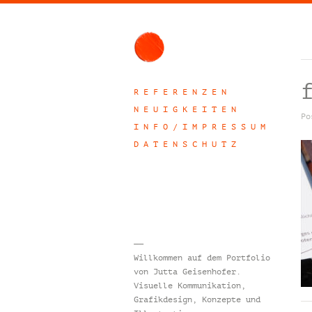
R E F E R E N Z E N
N E U I G K E I T E N
Po
I N F O / I M P R E S S U M
D A T E N S C H U T Z
——
Willkommen auf dem Portfolio
von Jutta Geisenhofer.
Visuelle Kommunikation,
Grafikdesign, Konzepte und