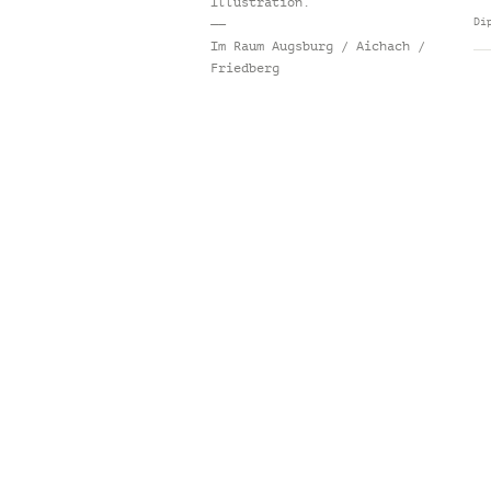
Illustration.
Di
——
Im Raum Augsburg / Aichach /
Friedberg