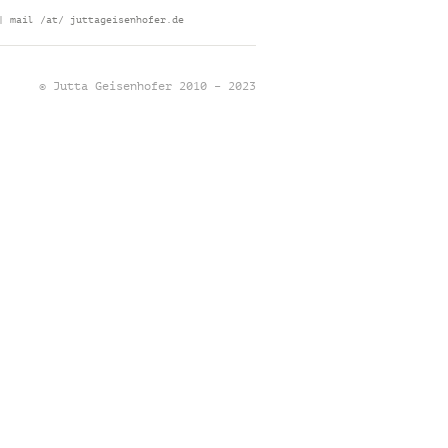
| mail /at/ juttageisenhofer.de
© Jutta Geisenhofer 2010 – 2023