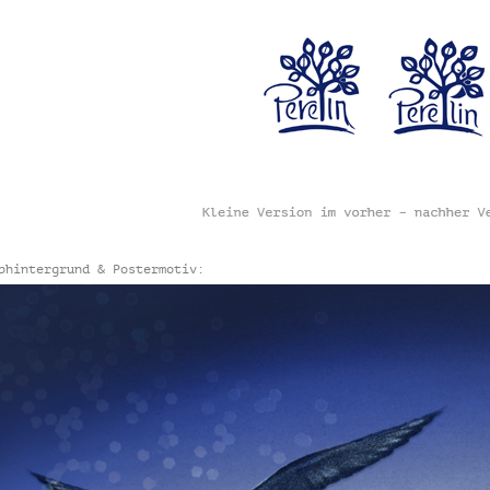
bhintergrund & Postermotiv: