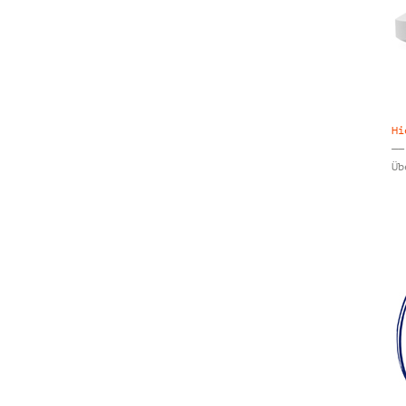
Hi
——
Üb