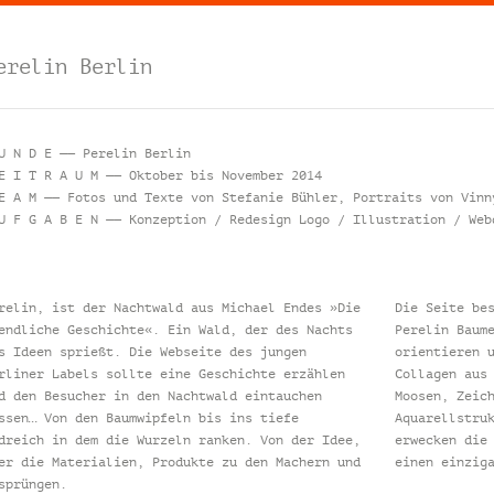
erelin Berlin
U N D E —— Perelin Berlin
E I T R A U M —— Oktober bis November 2014
E A M —— Fotos und Texte von Stefanie Bühler, Portraits von Vinn
U F G A B E N —— Konzeption / Redesign Logo / Illustration / Web
relin, ist der Nachtwald aus Michael Endes »Die
Die Seite be
endliche Geschichte«. Ein Wald, der des Nachts
Perelin Baum
s Ideen sprießt. Die Webseite des jungen
orientieren 
rliner Labels sollte eine Geschichte erzählen
Collagen aus
d den Besucher in den Nachtwald eintauchen
Moosen, Zeic
ssen… Von den Baumwipfeln bis ins tiefe
Aquarellstru
dreich in dem die Wurzeln ranken. Von der Idee,
erwecken die
er die Materialien, Produkte zu den Machern und
einen einzig
sprüngen.