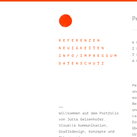
P
R E F E R E N Z E N
K 
N E U I G K E I T E N
Z 
T 
I N F O / I M P R E S S U M
A 
D A T E N S C H U T Z
Pe
un
au
Be
——
un
Willkommen auf dem Portfolio
la
von Jutta Geisenhofer.
Er
Visuelle Kommunikation,
üb
Grafikdesign, Konzepte und
Ur