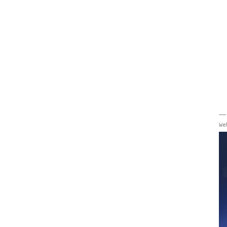
——
We