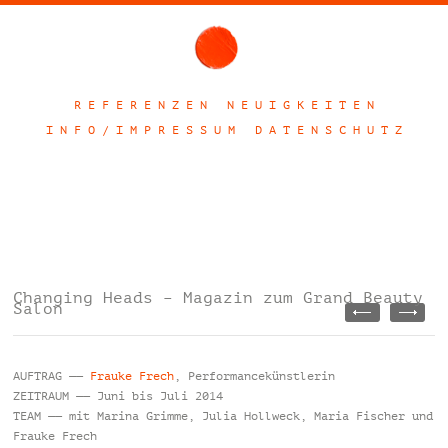
R E F E R E N Z E N
N E U I G K E I T E N
I N F O / I M P R E S S U M
D A T E N S C H U T Z
Changing Heads – Magazin zum Grand Beauty
Salon
AUFTRAG ——
Frauke Frech
, Performancekünstlerin
ZEITRAUM —— Juni bis Juli 2014
TEAM —— mit Marina Grimme, Julia Hollweck, Maria Fischer und
Frauke Frech